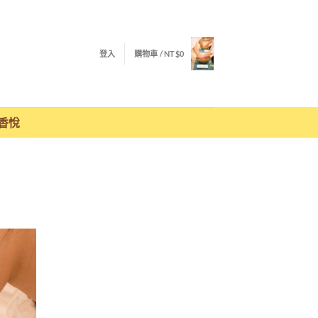
登入
購物車 /
NT$
0
香悅