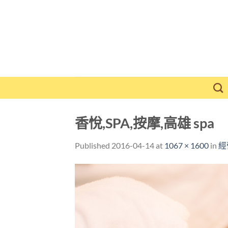
Skip
to
content
香悅,SPA,按摩,高雄 spa
Published
2016-04-14
at
1067 × 1600
in
經