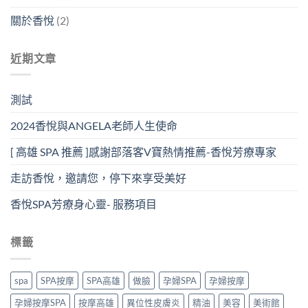
關於香悅
(2)
近期文章
測試
2024香悅與ANGELA老師人生使命
[ 高雄 SPA 推薦 ]感謝部落客V寶熱情推薦-香悅芳療專家
走訪香悅，邀請您，停下來享受美好
香悅SPA芳療身心靈- 服務項目
標籤
spa
SPA按摩
SPA高雄
做臉
孕婦SPA
孕婦按摩
孕婦按摩SPA
按摩高雄
異位性皮膚炎
精油
美容
美術館