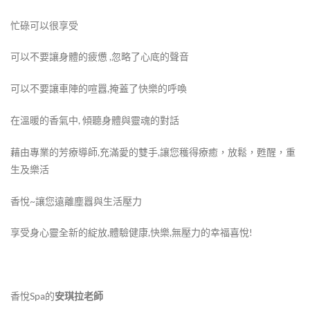
忙碌可以很享受
可以不要讓身體的疲憊 ,忽略了心底的聲音
可以不要讓車陣的喧囂,掩蓋了快樂的呼喚
在溫暖的香氣中, 傾聽身體與靈魂的對話
藉由專業的芳療導師,充滿愛的雙手,讓您穫得療癒，放鬆，甦醒，重
生及樂活
香悅~讓您遠離塵囂與生活壓力
享受身心靈全新的綻放,體驗健康,快樂,無壓力的幸福喜悅!
香悅Spa的
安琪拉老師