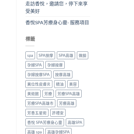
走訪香悅，邀請您，停下來享
受美好
香悅SPA芳療身心靈- 服務項目
標籤
spa
SPA按摩
SPA高雄
做臉
孕婦SPA
孕婦按摩
孕婦按摩SPA
按摩高雄
異位性皮膚炎
精油
美容
美術館
芳療
芳療SPA高雄
芳療SPA高雄市
芳療高雄
芳香五星術
許禮安
香悅 SPA芳療身心靈
高雄SPA
高雄 spa
高雄孕婦SPA